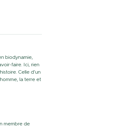
 en biodynamie,
r-faire. Ici, rien
istoire. Celle d’un
’homme, la terre et
 un membre de