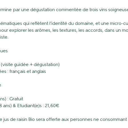
e termine par une dégustation commentée de trois vins soigneu
atiques qui reflètent l’identité du domaine, et une micro-c
our explorer les arômes, les textures, les accords, dans un 
iste.
ques
 (visite guidée + dégustation)
s : français et anglais
e
ns) : Gratuit
8 ans) & Etudiant(e)s : 21,60€