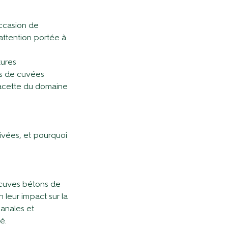
ccasion de
’attention portée à
tures
es de cuvées
acette du domaine
ivées, et pourquoi
: cuves bétons de
 leur impact sur la
anales et
é.