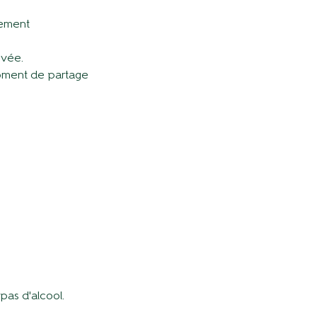
sement
uvée.
moment de partage