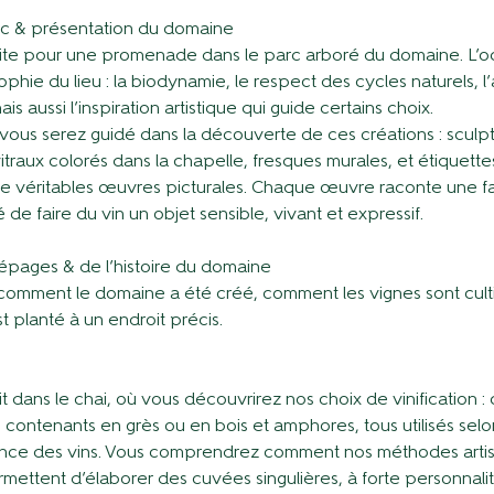
rc & présentation du domaine
uite pour une promenade dans le parc arboré du domaine. L’o
ophie du lieu : la biodynamie, le respect des cycles naturels, l
s aussi l’inspiration artistique qui guide certains choix.
, vous serez guidé dans la découverte de ces créations : sculp
traux colorés dans la chapelle, fresques murales, et étiquett
véritables œuvres picturales. Chaque œuvre raconte une f
é de faire du vin un objet sensible, vivant et expressif.
pages & de l’histoire du domaine
omment le domaine a été créé, comment les vignes sont cult
planté à un endroit précis.
it dans le chai, où vous découvrirez nos choix de vinification 
 contenants en grès ou en bois et amphores, tous utilisés selon
égance des vins. Vous comprendrez comment nos méthodes artis
ettent d’élaborer des cuvées singulières, à forte personnalit