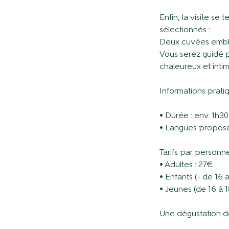
Enfin, la visite s
sélectionnés :
Deux cuvées emblém
Vous serez guidé p
chaleureux et intim
Informations prati
• Durée : env. 1h30
• Langues proposée
Tarifs par personn
• Adultes : 27€
• Enfants (- de 16 a
• Jeunes (de 16 à 1