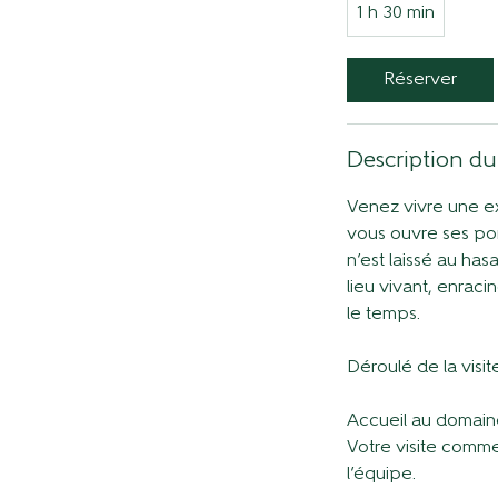
1 h 30 min
1
3
0
Réserver
m
i
n
Description du
Venez vivre une ex
vous ouvre ses port
n’est laissé au ha
lieu vivant, enrac
le temps.
Déroulé de la visite
Accueil au domain
Votre visite comm
l’équipe.