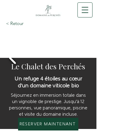
< Retour
Le Chalet des Perchés
Un refuge 4 étoiles au cœur
d'un domaine viticole bio
Séjournez en immersion totale dans
un vignoble de prestige. Jusqu'à 12
personnes, vue panoramique, piscine
et visite du domaine incluse.
RÉSERVER MAINTENANT